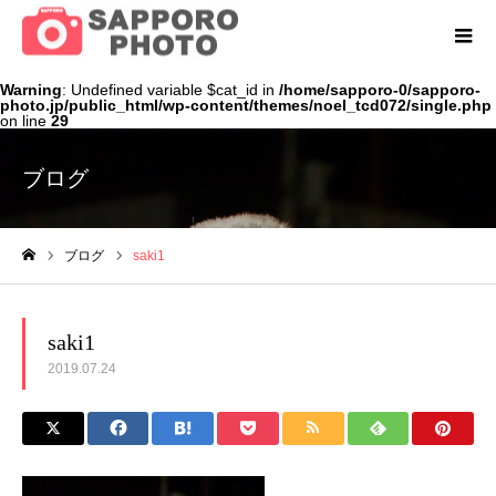
Warning
: Undefined variable $cat_id in
/home/sapporo-0/sapporo-
photo.jp/public_html/wp-content/themes/noel_tcd072/single.php
on line
29
ブログ
ブログ
saki1
ホーム
saki1
2019.07.24