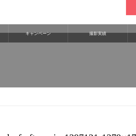
キャンペーン
撮影実績
oto.jp/public_html/wp-content/themes/noel_tcd072/single.php
on