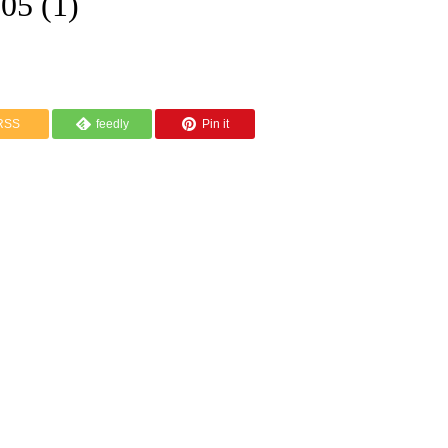
05 (1)
RSS
feedly
Pin it