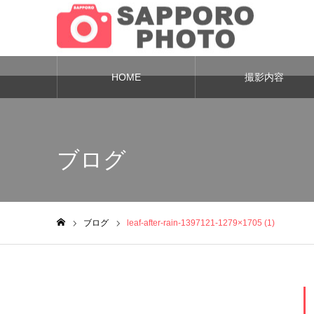
HOME
撮影内容
Warning
: Undefined variable $cat_id in
/home/sapporo-0/sapporo-ph
ブログ
ブログ
leaf-after-rain-1397121-1279×1705 (1)
ホーム