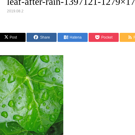
leaf-after-rain-1397121-1279×17
2019.08.2
Post
Share
Hatena
Pocket