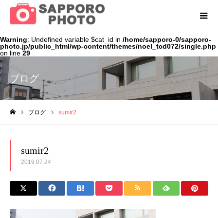
Warning
: Undefined variable $cat_id in
/home/sapporo-0/sapporo-
photo.jp/public_html/wp-content/themes/noel_tcd072/single.php
on line
29
ブログ
ブログ
sumir2
ホーム
sumir2
2019.07.24